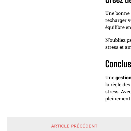
Une bonne
recharger v
équilibre en
N’oubliez p
stress et am
Conclus
Une
gestio
la règle de
stress. Ave
pleinement 
ARTICLE PRÉCÉDENT