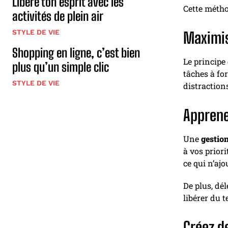
Libère ton esprit avec les
Cette métho
activités de plein air
STYLE DE VIE
Maximis
Shopping en ligne, c’est bien
Le principe 
plus qu’un simple clic
tâches à fo
STYLE DE VIE
distraction
Apprene
Une
gestio
à vos prior
ce qui n’ajo
De plus, dél
libérer du t
Créez d